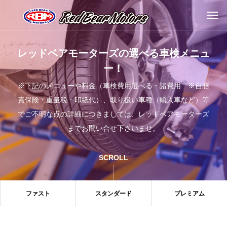
レッドベアモーターズの選べる車検メニュ
ー！
※下記のメニューや料金（車検費用選べる・諸費用 ※自賠
責保険・重量税・印紙代）、取り扱い車種（輸入車など）等
でご不明な点の詳細につきましては、レッドベアモーターズ
までお問い合せ下さいませ。
SCROLL
ファスト
スタンダード
プレミアム