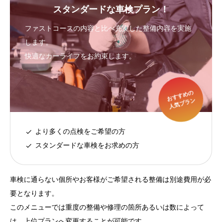
スタンダードな車検プラン！
ファストコースの内容と比べ充実した整備内容を実施
します。
快適なカーライフをお約束します。
お
す
す
め
の
人
気
プ
ラ
ン
より多くの点検をご希望の方
スタンダードな車検をお求めの方
車検に通らない個所やお客様がご希望される整備は別途費用が必
要となります。
このメニューでは重度の整備や修理の箇所あるいは数によって
は、上位プランへ変更することが可能です。